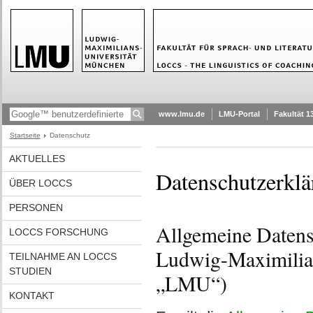
www.lmu.de
LMU-Portal
Fakultät 1
Startseite
Datenschutz
AKTUELLES
Datenschutzerkl
ÜBER LOCCS
PERSONEN
Allgemeine Datensc
LOCCS FORSCHUNG
Ludwig-Maximilia
TEILNAHME AN LOCCS
STUDIEN
„LMU“)
KONTAKT